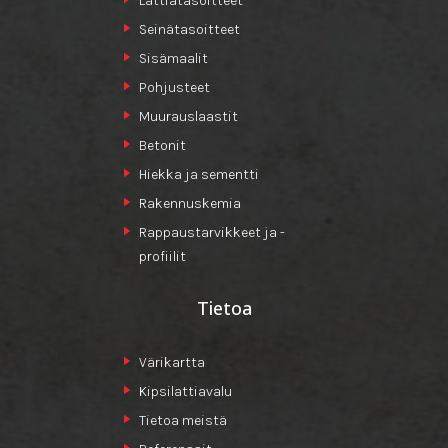
Lattiatasoitteet
Seinätasoitteet
Sisämaalit
Pohjusteet
Muurauslaastit
Betonit
Hiekka ja sementti
Rakennuskemia
Rappaustarvikkeet ja -
profiilit
Tietoa
Värikartta
Kipsilattiavalu
Tietoa meistä