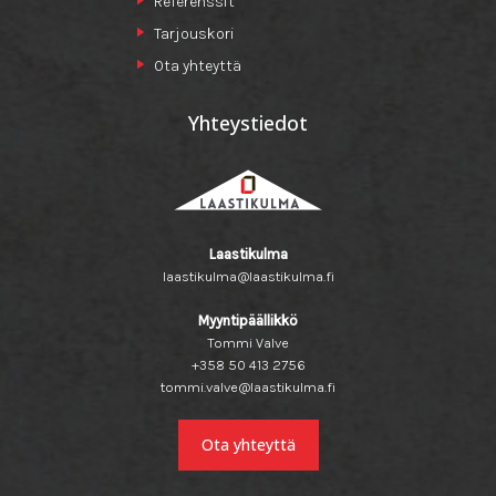
Referenssit
Tarjouskori
Ota yhteyttä
Yhteystiedot
Laastikulma
laastikulma@laastikulma.fi
Myyntipäällikkö
Tommi Valve
+358 50 413 2756
tommi.valve@laastikulma.fi
Ota yhteyttä