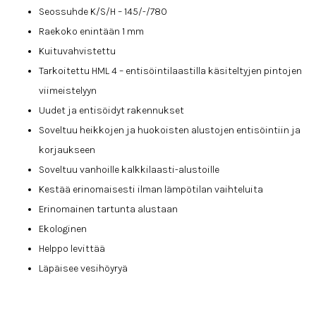
Seossuhde K/S/H – 145/-/780
Raekoko enintään 1 mm
Kuituvahvistettu
Tarkoitettu HML 4 – entisöintilaastilla käsiteltyjen pintojen
viimeistelyyn
Uudet ja entisöidyt rakennukset
Soveltuu heikkojen ja huokoisten alustojen entisöintiin ja
korjaukseen
Soveltuu vanhoille kalkkilaasti-alustoille
Kestää erinomaisesti ilman lämpötilan vaihteluita
Erinomainen tartunta alustaan
Ekologinen
Helppo levittää
Läpäisee vesihöyryä