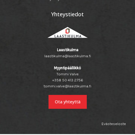
Yhteystiedot
Laastikulma
laastikulma@laastikulma.fi
Myyntipäällikkö
Tommi Valve
+358 50 413 2756
tommi.valve@laastikulma.fi
Ota yhteyttä
Evästeseloste