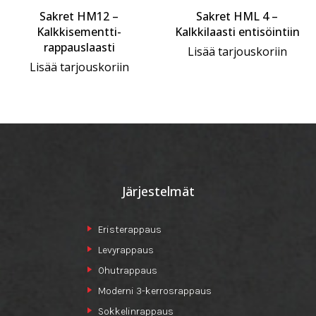
Sakret HM12 –
Sakret HML 4 –
Kalkkisementti-
Kalkkilaasti entisöintiin
rappauslaasti
Lisää tarjouskoriin
Lisää tarjouskoriin
Järjestelmät
Eristerappaus
Levyrappaus
Ohutrappaus
Moderni 3-kerrosrappaus
Sokkelinrappaus