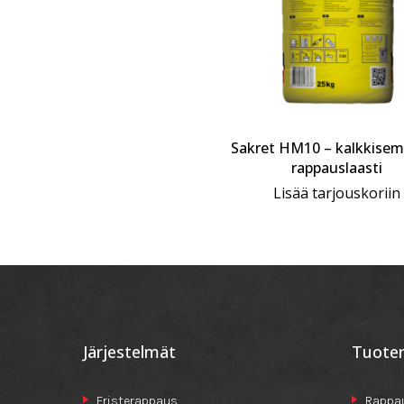
Sakret HM10 – kalkkisem
rappauslaasti
Lisää tarjouskoriin
Järjestelmät
Tuote
Eristerappaus
Rappau