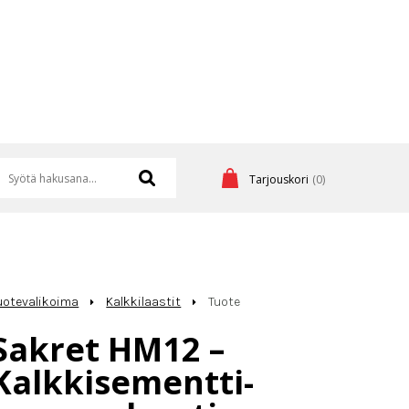
Tarjouskori
(0)
uotevalikoima
Kalkkilaastit
Tuote
Sakret HM12 –
Kalkkisementti-