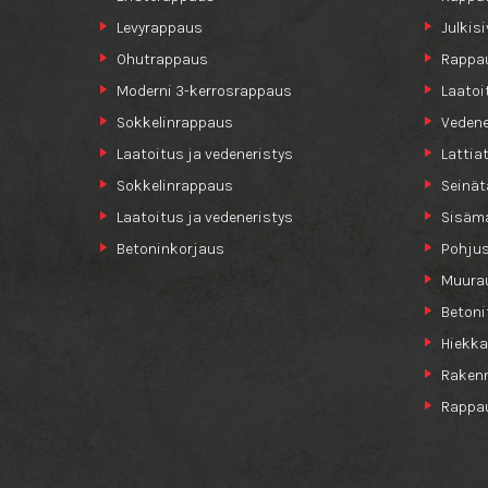
Levyrappaus
Julkis
Ohutrappaus
Rappa
Moderni 3-kerrosrappaus
Laatoi
Sokkelinrappaus
Vedene
Laatoitus ja vedeneristys
Lattia
Sokkelinrappaus
Seinät
Laatoitus ja vedeneristys
Sisäma
Betoninkorjaus
Pohjus
Muurau
Betoni
Hiekka
Raken
Rappau