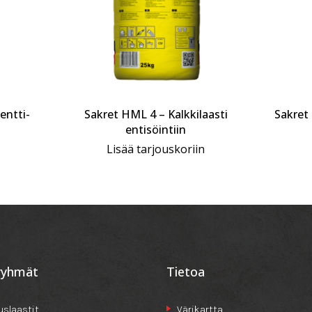
entti-
Sakret HML 4 – Kalkkilaasti
Sakret
entisöintiin
Lisää tarjouskoriin
ryhmät
Tietoa
slaastit
Värikartta