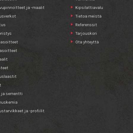
ivupinnoitteet ja -maalit
Kipsilattiavalu
usverkot
Tietoa meistä
tus
Referenssit
ristys
Tarjouskori
tasoitteet
Ota yhteyttä
asoitteet
alit
teet
slaastit
t
 ja sementti
nuskemia
starvikkeet ja -profiilit