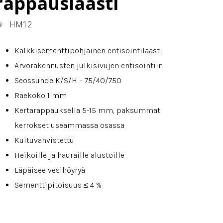
rappauslaasti
HM12
Kalkkisementtipohjainen entisöintilaasti
Arvorakennusten julkisivujen entisöintiin
Seossuhde K/S/H – 75/40/750
Raekoko 1 mm
Kertarappauksella 5-15 mm, paksummat
kerrokset useammassa osassa
Kuituvahvistettu
Heikoille ja hauraille alustoille
Läpäisee vesihöyryä
Sementtipitoisuus ≤ 4 %