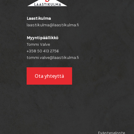
Laastikulma
laastikulma@laastikulma.fi
Myyntipäällikkö
Tommi Valve
+358 50 413 2756
tommi.valve@laastikulma.fi
Ota yhteyttä
Evästeseloste