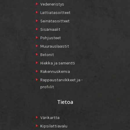
Vedeneristys
Lattiatasoitteet
Seinätasoitteet
Sisämaalit
Pohjusteet
Muurauslaastit
Betonit
Hiekka ja sementti
Rakennuskemia
Rappaustarvikkeet ja -
profiilit
Tietoa
Värikartta
Kipsilattiavalu