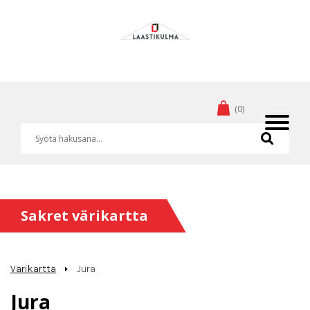
(0)
Sakret värikartta
Värikartta
Jura
Jura