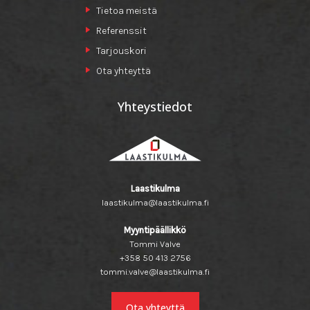
Tietoa meistä
Referenssit
Tarjouskori
Ota yhteyttä
Yhteystiedot
Laastikulma
laastikulma@laastikulma.fi
Myyntipäällikkö
Tommi Valve
+358 50 413 2756
tommi.valve@laastikulma.fi
Ota yhteyttä