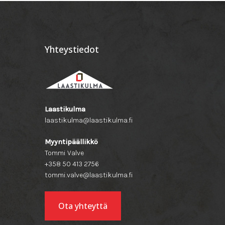
Yhteystiedot
Laastikulma
laastikulma@laastikulma.fi
Myyntipäällikkö
Tommi Valve
+358 50 413 2756
tommi.valve@laastikulma.fi
Ota yhteyttä