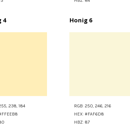
73
HBZ: 84
 4
Honig 6
255, 238, 184
RGB: 250, 246, 216
 #FFEEB8
HEX: #FAF6D8
80
HBZ: 87