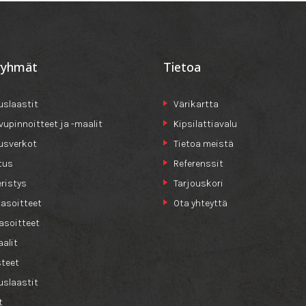
ryhmät
Tietoa
slaastit
Värikartta
ivupinnoitteet ja -maalit
Kipsilattiavalu
usverkot
Tietoa meistä
tus
Referenssit
ristys
Tarjouskori
tasoitteet
Ota yhteyttä
asoitteet
alit
teet
slaastit
t