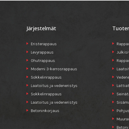
Järjestelmät
Tuote
Eristerappaus
Rappau
Levyrappaus
Julkis
Ohutrappaus
Rappa
Moderni 3-kerrosrappaus
Laatoi
Sokkelinrappaus
Vedene
Laatoitus ja vedeneristys
Lattia
Sokkelinrappaus
Seinät
Laatoitus ja vedeneristys
Sisäma
Betoninkorjaus
Pohjus
Muurau
Betoni