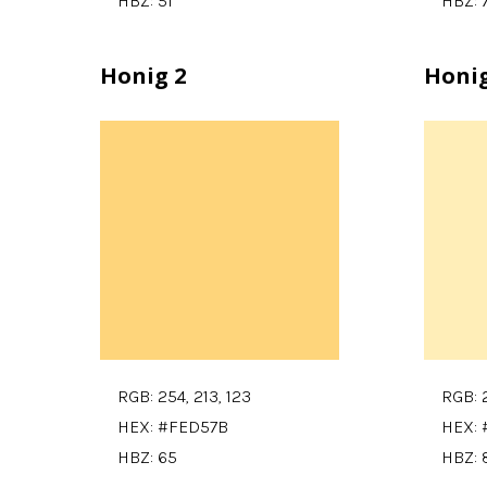
HBZ: 51
HBZ: 
Honig 2
Honig
RGB: 254, 213, 123
RGB: 
HEX: #FED57B
HEX:
HBZ: 65
HBZ: 