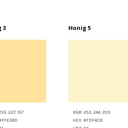
 3
Honig 5
55, 227, 157
RGB: 253, 244, 203
 #FFE39D
HEX: #FDF4CB