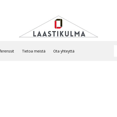
ferenssit
Tietoa meistä
Ota yhteyttä