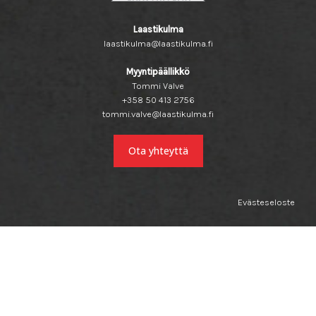
Laastikulma
laastikulma@laastikulma.fi
Myyntipäällikkö
Tommi Valve
+358 50 413 2756
tommi.valve@laastikulma.fi
Ota yhteyttä
Evästeseloste