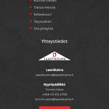
Kipsilattiavalu
Tietoa meistä
Referenssit
Tarjouskori
Ota yhteyttä
Yhteystiedot
Laastikulma
laastikulma@laastikulma.fi
Myyntipäällikkö
Tommi Valve
+358 50 413 2756
tommi.valve@laastikulma.fi