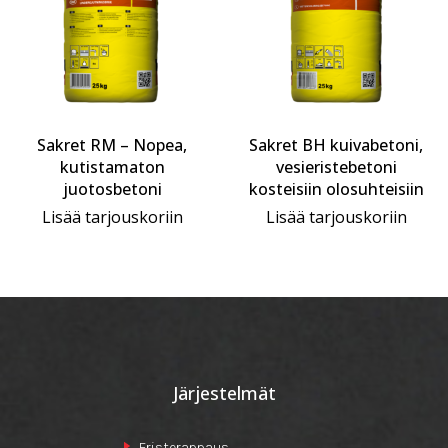
Sakret RM – Nopea,
Sakret BH kuivabetoni,
kutistamaton
vesieristebetoni
juotosbetoni
kosteisiin olosuhteisiin
Lisää tarjouskoriin
Lisää tarjouskoriin
Järjestelmät
Eristerappaus