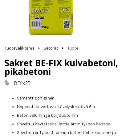
Tuotevalikoima
Betonit
Tuote
Sakret BE-FIX kuivabetoni,
pikabetoni
BEfix25
Sementtipohjainen
Nopeasti kovettuva, kävelynkestävä 6 h
Betonivaluihin ja korjaustöihin
Soveltuu käytettäksi lattialämmityksen kanssa
Soveltuu erityisesti pieniin betonitöihin (betoni- ja