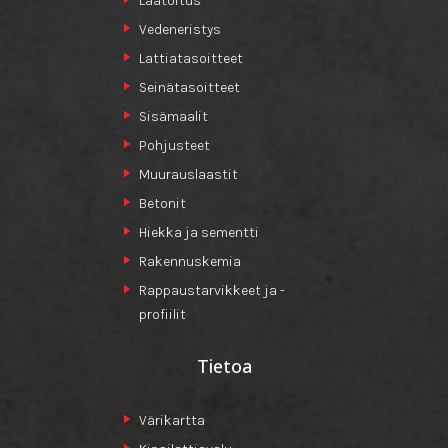
Laatoitus
Vedeneristys
Lattiatasoitteet
Seinätasoitteet
Sisämaalit
Pohjusteet
Muurauslaastit
Betonit
Hiekka ja sementti
Rakennuskemia
Rappaustarvikkeet ja -
profiilit
Tietoa
Värikartta