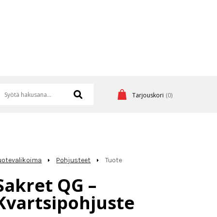
Tarjouskori
(0)
uotevalikoima
Pohjusteet
Tuote
Sakret QG –
Kvartsipohjuste