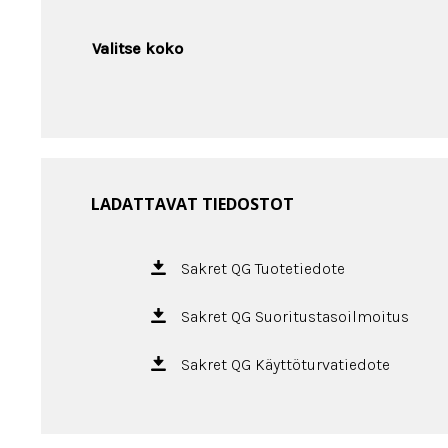
Valitse koko
LADATTAVAT TIEDOSTOT
Sakret QG Tuotetiedote
Sakret QG Suoritustasoilmoitus
Sakret QG Käyttöturvatiedote