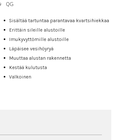
QG
Sisältää tartuntaa parantavaa kvartsihiekkaa
Erittäin sileille alustoille
Imukyvyttömille alustoille
Läpäisee vesihöyryä
Muuttaa alustan rakennetta
Kestää kulutusta
Valkoinen