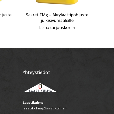
hjuste
Sakret FMg – Akrylaattipohjuste
Sakr
julkisivumaaleille
Lisää tarjouskoriin
Yhteystiedot
Laastikulma
laastikulma@laastikulma.fi