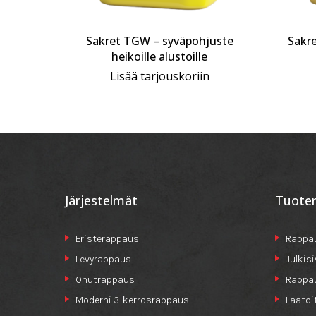
hjamaali
Sakret TGW – syväpohjuste
Sakre
heikoille alustoille
Lisää tarjouskoriin
Järjestelmät
Tuote
Eristerappaus
Rappau
Levyrappaus
Julkis
Ohutrappaus
Rappa
Moderni 3-kerrosrappaus
Laatoi