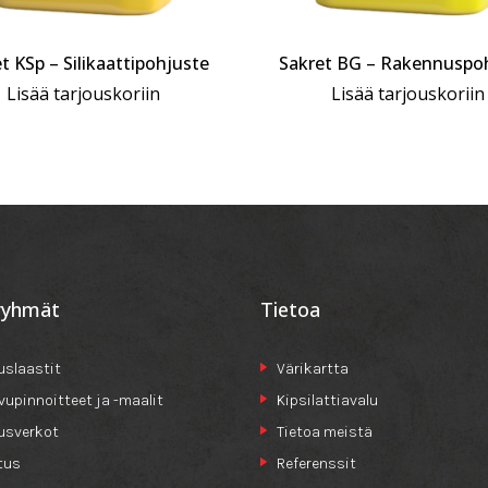
t KSp – Silikaattipohjuste
Sakret BG – Rakennuspo
Lisää tarjouskoriin
Lisää tarjouskoriin
ryhmät
Tietoa
slaastit
Värikartta
ivupinnoitteet ja -maalit
Kipsilattiavalu
usverkot
Tietoa meistä
tus
Referenssit