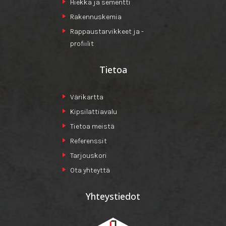
Hiekka ja sementti
Rakennuskemia
Rappaustarvikkeet ja -
profiilit
Tietoa
Värikartta
Kipsilattiavalu
Tietoa meistä
Referenssit
Tarjouskori
Ota yhteyttä
Yhteystiedot