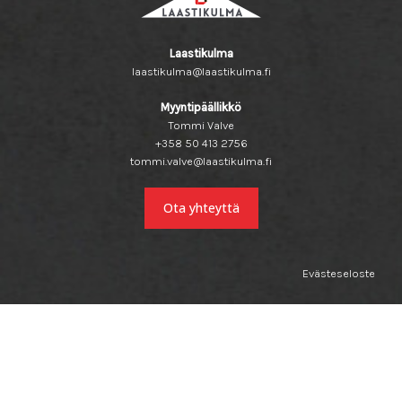
Laastikulma
laastikulma@laastikulma.fi
Myyntipäällikkö
Tommi Valve
+358 50 413 2756
tommi.valve@laastikulma.fi
Ota yhteyttä
Evästeseloste