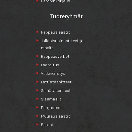
Betoninkorjaus
Tuoteryhmät
Rappauslaastit
Julkisivupinnoitteet ja -
maalit
Rappausverkot
Laatoitus
Vedeneristys
Lattiatasoitteet
Seinätasoitteet
Sisämaalit
Pohjusteet
Muurauslaastit
Betonit