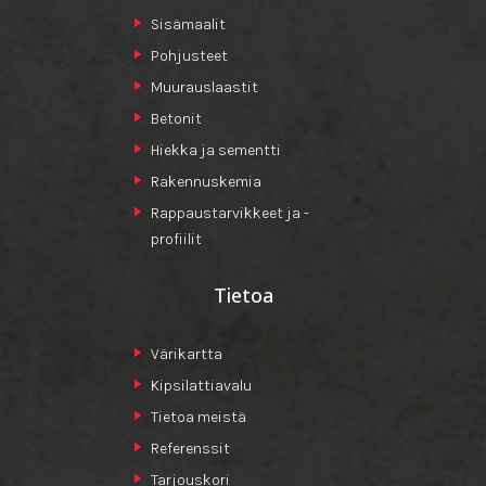
Sisämaalit
Pohjusteet
Muurauslaastit
Betonit
Hiekka ja sementti
Rakennuskemia
Rappaustarvikkeet ja -
profiilit
Tietoa
Värikartta
Kipsilattiavalu
Tietoa meistä
Referenssit
Tarjouskori