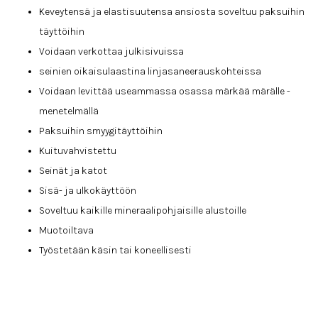
Keveytensä ja elastisuutensa ansiosta soveltuu paksuihin
täyttöihin
Voidaan verkottaa julkisivuissa
seinien oikaisulaastina linjasaneerauskohteissa
Voidaan levittää useammassa osassa märkää märälle -
menetelmällä
Paksuihin smyygitäyttöihin
Kuituvahvistettu
Seinät ja katot
Sisä- ja ulkokäyttöön
Soveltuu kaikille mineraalipohjaisille alustoille
Muotoiltava
Työstetään käsin tai koneellisesti