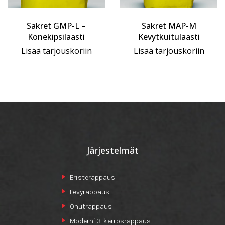
Sakret GMP-L –
Sakret MAP-M
Konekipsilaasti
Kevytkuitulaasti
Lisää tarjouskoriin
Lisää tarjouskoriin
Järjestelmät
Eristerappaus
Levyrappaus
Ohutrappaus
Moderni 3-kerrosrappaus