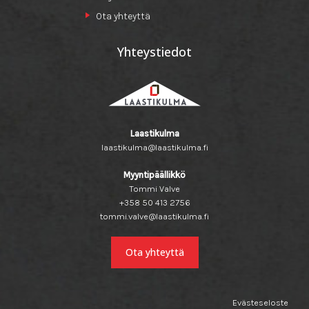
Ota yhteyttä
Yhteystiedot
Laastikulma
laastikulma@laastikulma.fi
Myyntipäällikkö
Tommi Valve
+358 50 413 2756
tommi.valve@laastikulma.fi
Ota yhteyttä
Evästeseloste