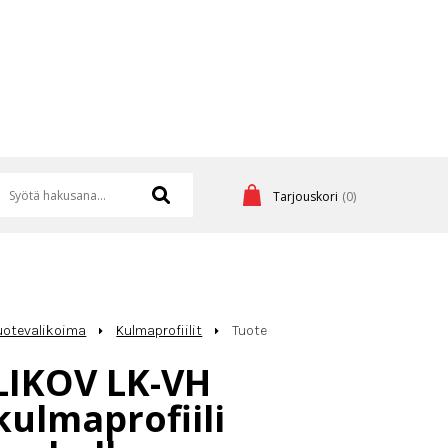
Tarjouskori
(0)
uotevalikoima
Kulmaprofiilit
Tuote
LIKOV LK-VH
kulmaprofiili