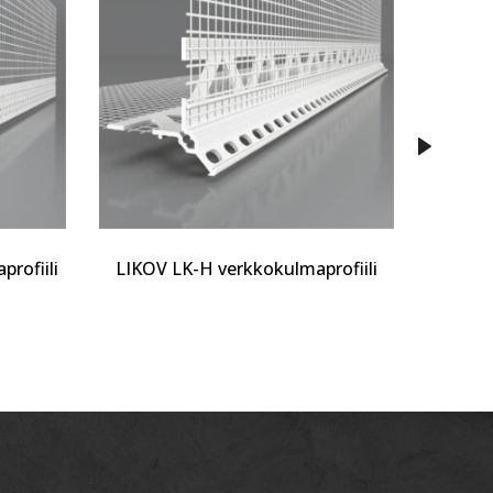
rofiili
LIKOV LK-H verkkokulmaprofiili
LIKOV 