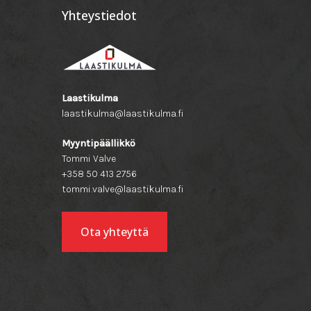
Yhteystiedot
Laastikulma
laastikulma@laastikulma.fi
Myyntipäällikkö
Tommi Valve
+358 50 413 2756
tommi.valve@laastikulma.fi
Ota yhteyttä