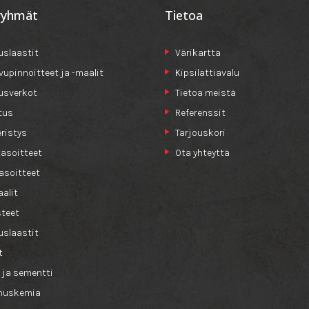
ryhmät
Tietoa
slaastit
Värikartta
ivupinnoitteet ja -maalit
Kipsilattiavalu
usverkot
Tietoa meistä
tus
Referenssit
ristys
Tarjouskori
tasoitteet
Ota yhteyttä
asoitteet
alit
teet
slaastit
t
 ja sementti
nuskemia