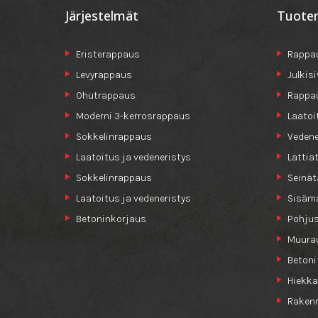
Järjestelmät
Tuote
Eristerappaus
Rappau
Levyrappaus
Julkis
Ohutrappaus
Rappa
Moderni 3-kerrosrappaus
Laatoi
Sokkelinrappaus
Vedene
Laatoitus ja vedeneristys
Lattia
Sokkelinrappaus
Seinät
Laatoitus ja vedeneristys
Sisäma
Betoninkorjaus
Pohjus
Muurau
Betoni
Hiekka
Raken