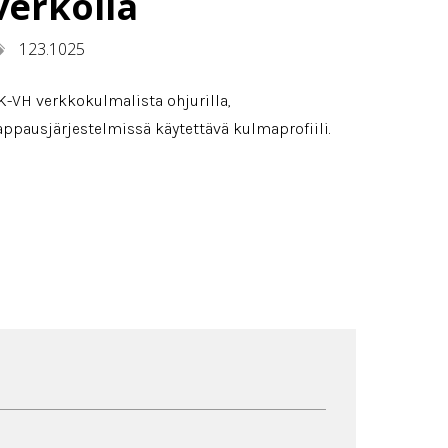
verkolla
123.1025
K-VH verkkokulmalista ohjurilla,
appausjärjestelmissä käytettävä kulmaprofiili.