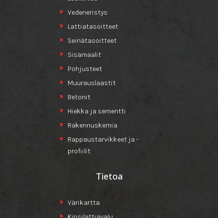
Vedeneristys
Lattiatasoitteet
Seinätasoitteet
Sisämaalit
Pohjusteet
Muurauslaastit
Betonit
Hiekka ja sementti
Rakennuskemia
Rappaustarvikkeet ja -
profiilit
Tietoa
Värikartta
Kipsilattiavalu