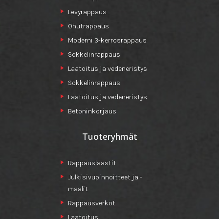
Levyrappaus
Ohutrappaus
Moderni 3-kerrosrappaus
Sokkelinrappaus
Laatoitus ja vedeneristys
Sokkelinrappaus
Laatoitus ja vedeneristys
Betoninkorjaus
Tuoteryhmät
Rappauslaastit
Julkisivupinnoitteet ja -
maalit
Rappausverkot
Laatoitus