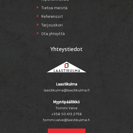
Tietoa meistä
Referenssit
Tarjouskori
Ota yhteyttä
Yhteystiedot
Laastikulma
laastikulma@laastikulma.fi
Myyntipäällikkö
Tommi Valve
+358 50 413 2756
tommi.valve@laastikulma.fi