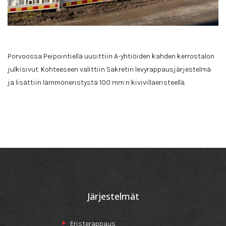
Porvoossa Peipointiellä uusittiin A-yhtiöiden kahden kerrostalon
julkisivut. Kohteeseen valittiin Sakretin levyrappausjärjestelmä
ja lisättiin lämmöneristystä 100 mm:n kivivillaeristeellä.
Järjestelmät
Eristerappaus